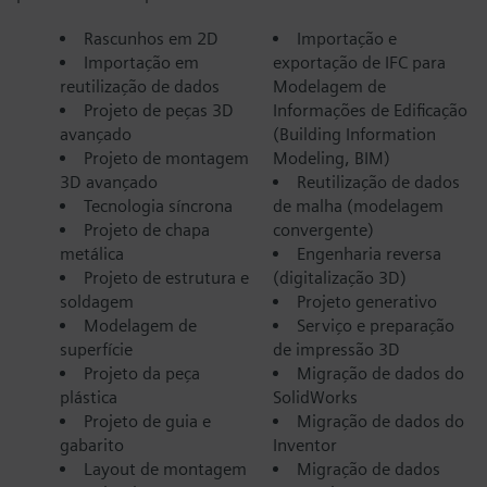
Rascunhos em 2D
Importação e
Importação em
exportação de IFC para
reutilização de dados
Modelagem de
Projeto de peças 3D
Informações de Edificação
avançado
(Building Information
Projeto de montagem
Modeling, BIM)
3D avançado
Reutilização de dados
Tecnologia síncrona
de malha (modelagem
Projeto de chapa
convergente)
metálica
Engenharia reversa
Projeto de estrutura e
(digitalização 3D)
soldagem
Projeto generativo
Modelagem de
Serviço e preparação
superfície
de impressão 3D
Projeto da peça
Migração de dados do
plástica
SolidWorks
Projeto de guia e
Migração de dados do
gabarito
Inventor
Layout de montagem
Migração de dados