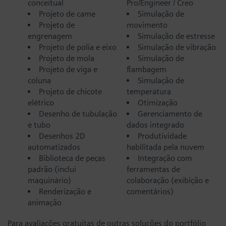
conceitual
Pro/Engineer / Creo
Projeto de came
Simulação de
Projeto de
movimento
engrenagem
Simulação de estresse
Projeto de polia e eixo
Simulação de vibração
Projeto de mola
Simulação de
Projeto de viga e
flambagem
coluna
Simulação de
Projeto de chicote
temperatura
elétrico
Otimização
Desenho de tubulação
Gerenciamento de
e tubo
dados integrado
Desenhos 2D
Produtividade
automatizados
habilitada pela nuvem
Biblioteca de peças
Integração com
padrão (inclui
ferramentas de
maquinário)
colaboração (exibição e
Renderização e
comentários)
animação
Para avaliações gratuitas de outras soluções do portfólio